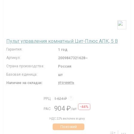
Пульт управления комнатный Цит-Плюс АПК, 5 В
Гарантия:
1 год
Артикул:
2009847321628~
Страна производства:
Россия
Базовая единица:
шт
уточнить
Наличие на складах:
РРЦ
1 624 ₽
?
904 ₽
-44%
РАС
/шт
НДС 22% включен в цену
Похожий