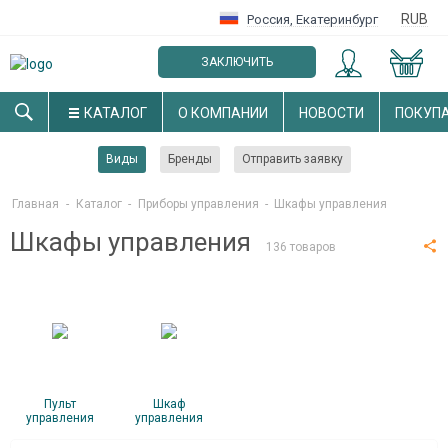
RUB
Россия
,
Екатеринбург
ЗАКЛЮЧИТЬ
ОПТОВЫЙ ДОГОВОР
КАТАЛОГ
О КОМПАНИИ
НОВОСТИ
ПОКУП
Виды
Бренды
Отправить заявку
Главная
-
Каталог
-
Приборы управления
-
Шкафы управления
Шкафы управления
136 товаров
Пульт
Шкаф
управления
управления