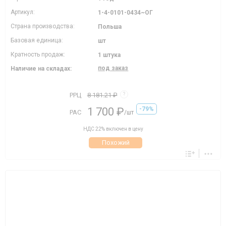
Артикул:
1-4-0101-0434~ОГ
Страна производства:
Польша
Базовая единица:
шт
Кратность продаж:
1 штука
под заказ
Наличие на складах:
РРЦ
8 181.21 ₽
?
1 700 ₽
-79%
РАС
/шт
НДС 22% включен в цену
Похожий