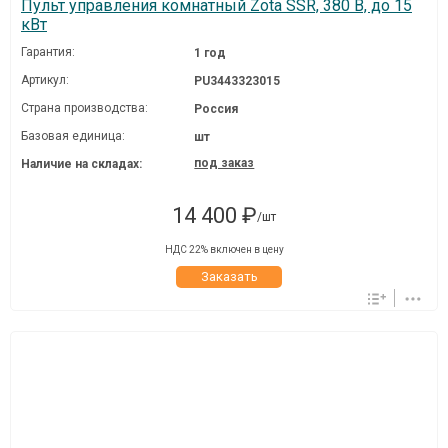
Пульт управления комнатный Zota SSR, 380 В, до 15
кВт
Гарантия:
1 год
Артикул:
PU3443323015
Страна производства:
Россия
Базовая единица:
шт
под заказ
Наличие на складах:
14 400 ₽
/шт
НДС 22% включен в цену
Заказать