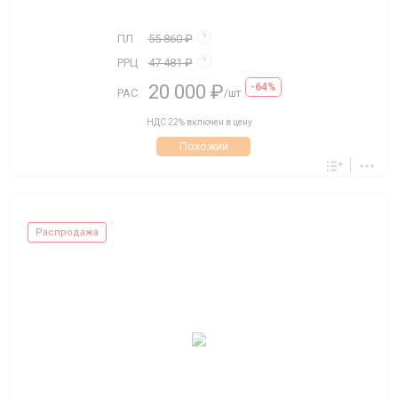
ПЛ
55 860 ₽
?
РРЦ
47 481 ₽
?
20 000 ₽
-64%
РАС
/шт
НДС 22% включен в цену
Похожий
Распродажа