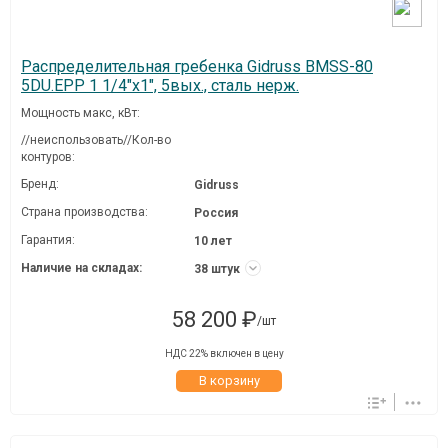
Распределительная гребенка Gidruss BMSS-80
5DU.EPP 1 1/4"х1", 5вых., сталь нерж.
Мощность макс, кВт:
//неиспользовать//Кол-во
контуров:
Бренд:
Gidruss
Страна производства:
Россия
Гарантия:
10 лет
Наличие на складах:
38 штук
58 200 ₽
/шт
НДС 22% включен в цену
В корзину