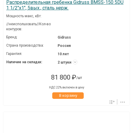
Распределительная гребенка Gidruss BMSS-150 5DU
1 1/2"х1", 5вых., сталь нерж.
Мощность макс, кВт:
//неиспользовать//Кол-во
контуров:
Бренд:
Gidruss
Страна производства:
Россия
Гарантия:
10 лет
Наличие на складах:
2 штуки
81 800 ₽
/шт
НДС 22% включен в цену
В корзину