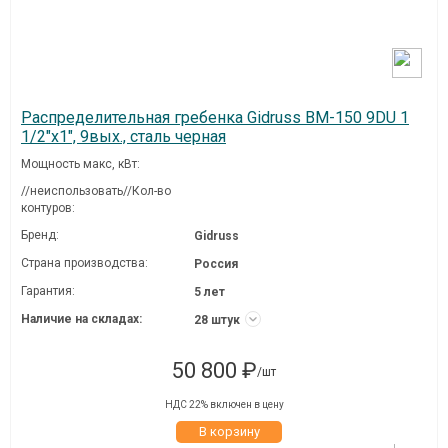
Распределительная гребенка Gidruss BM-150 9DU 1
1/2"х1", 9вых., сталь черная
Мощность макс, кВт:
//неиспользовать//Кол-во
контуров:
Бренд:
Gidruss
Страна производства:
Россия
Гарантия:
5 лет
Наличие на складах:
28 штук
50 800 ₽
/шт
НДС 22% включен в цену
В корзину