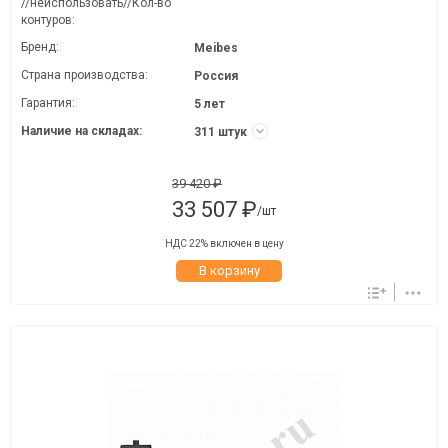
//неиспользовать//Кол-во
контуров:
Бренд:
Meibes
Страна производства:
Россия
Гарантия:
5 лет
Наличие на складах:
311 штук
39 420 ₽
33 507 ₽
/шт
НДС 22% включен в цену
В корзину