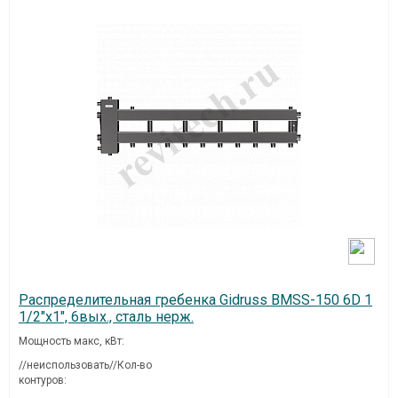
Распределительная гребенка Gidruss BMSS-150 6D 1
1/2"х1", 6вых., сталь нерж.
Мощность макс, кВт:
//неиспользовать//Кол-во
контуров: