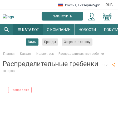
RUB
Россия
,
Екатеринбург
ЗАКЛЮЧИТЬ
ОПТОВЫЙ ДОГОВОР
КАТАЛОГ
О КОМПАНИИ
НОВОСТИ
ПОКУП
Виды
Бренды
Отправить заявку
Главная
-
Каталог
-
Коллекторы
-
Распределительные гребенки
Распределительные гребенки
117
товаров
Распродажа