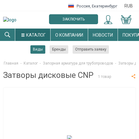
RUB
Россия
,
Екатеринбург
ЗАКЛЮЧИТЬ
ОПТОВЫЙ ДОГОВОР
КАТАЛОГ
О КОМПАНИИ
НОВОСТИ
ПОКУП
Виды
Бренды
Отправить заявку
Главная
-
Каталог
-
Запорная арматура для трубопроводов
-
Затворы д
Затворы дисковые CNP
1 товар