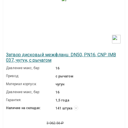
Затвор дисковый межфланц. DN50, PN16, CNP IMB
037, чугун, с рычагом
Давление макc, бар:
16
Привод:
с рычагом
Материал корпуса:
чугун
Давление макc, бар:
16
Гарантия:
1,5 года
Наличие на складах:
141 штука
3 062.56 ₽