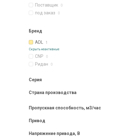
Поставщик
0
под заказ
0
Бренд
ADL
1
Скрыть неактивные
CNP
0
Ридан
0
Серия
Страна производства
Пропускная способность, м3/час
Привод
Напряжение привода, В