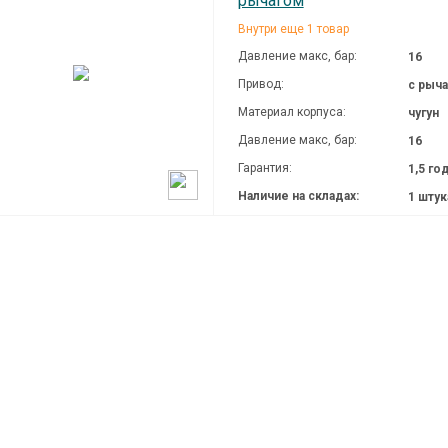
рычагом
Внутри еще 1 товар
Давление макc, бар:
16
Привод:
с рыч
Материал корпуса:
чугун
Давление макc, бар:
16
Гарантия:
1,5 го
Наличие на складах:
1 шту