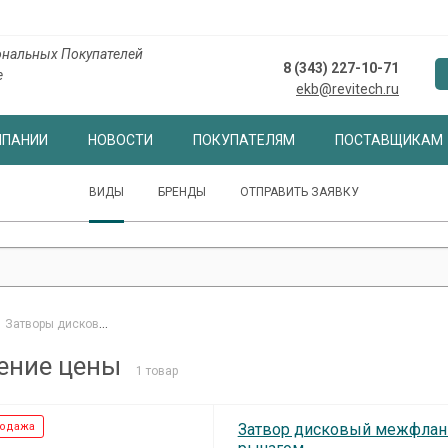
нальных Покупателей
8 (343) 227-10-71
е
ekb@revitech.ru
МПАНИИ
НОВОСТИ
ПОКУПАТЕЛЯМ
ПОСТАВЩИКАМ
ВИДЫ
БРЕНДЫ
ОТПРАВИТЬ ЗАЯВКУ
Затворы дисковые
-
Затворы дисковые ADL, снижение цены
ение цены
1 товар
одажа
Затвор дисковый межфланц.