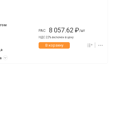
агом
8 057.62 ₽
РАС
/шт
НДС 22% включен в цену
В корзину
да
ка