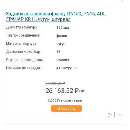
Задвижка клиновая фланц. DN150, PN16, ADL
ГРАНАР KR11, чугун, штурвал
Диаметр арматуры:
150 мм
Тип присоединения:
фланц.
Материал корпуса:
чугун
Давление макc, бар:
16
Страна производства:
Россия
Наличие на складах:
416 штук
31 906.83 ₽
26 163.52 ₽
/шт
НДС 22% включен в цену
В корзину