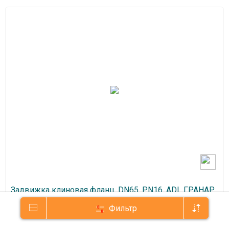
Задвижка клиновая фланц. DN65, PN16, ADL ГРАНАР
KR11, чугун, штурвал
Фильтр
Диаметр арматуры:
65 мм
Тип присоединения:
фланц.