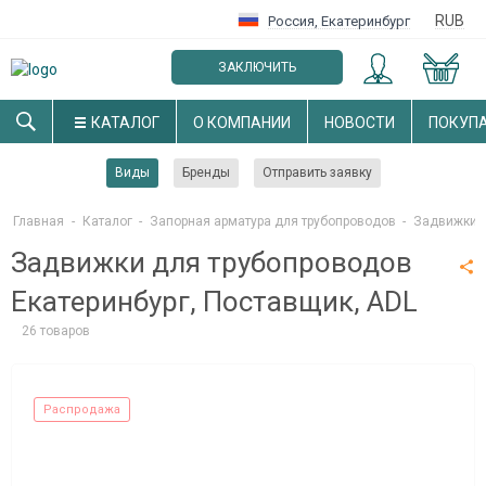
RUB
Россия
,
Екатеринбург
ЗАКЛЮЧИТЬ
ОПТОВЫЙ ДОГОВОР
КАТАЛОГ
О КОМПАНИИ
НОВОСТИ
ПОКУП
Виды
Бренды
Отправить заявку
Главная
-
Каталог
-
Запорная арматура для трубопроводов
-
Задвижки д
Задвижки для трубопроводов
Екатеринбург, Поставщик, ADL
26 товаров
Распродажа