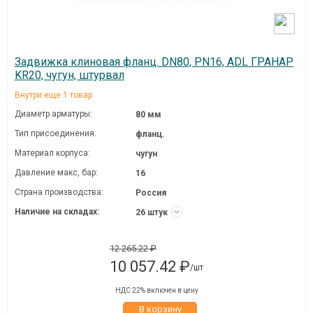
Задвижка клиновая фланц. DN80, PN16, ADL ГРАНАР
KR20, чугун, штурвал
Внутри еще 1 товар
Диаметр арматуры:
80 мм
Тип присоединения:
фланц.
Материал корпуса:
чугун
Давление макc, бар:
16
Страна производства:
Россия
Наличие на складах:
26 штук
12 265.22 ₽
10 057.42 ₽
/шт
НДС 22% включен в цену
В корзину