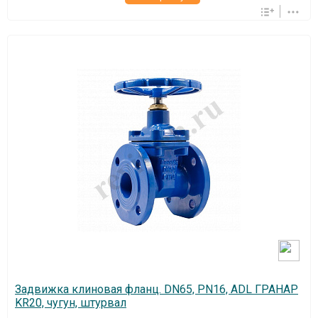
Задвижка клиновая фланц. DN65, PN16, ADL ГРАНАР
KR20, чугун, штурвал