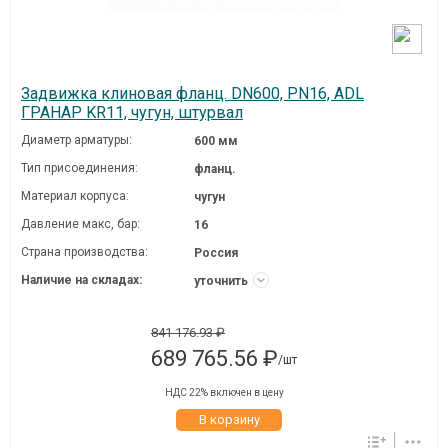
Задвижка клиновая фланц. DN600, PN16, ADL
ГРАНАР KR11, чугун, штурвал
Диаметр арматуры:
600 мм
Тип присоединения:
фланц.
Материал корпуса:
чугун
Давление макc, бар:
16
Страна производства:
Россия
Наличие на складах:
уточнить
841 176.93 ₽
689 765.56 ₽
/шт
НДС 22% включен в цену
В корзину