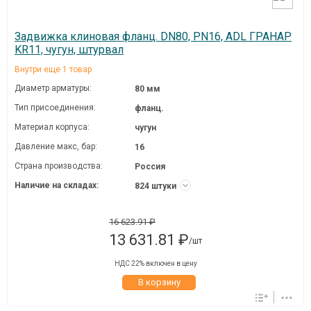
Задвижка клиновая фланц. DN80, PN16, ADL ГРАНАР
KR11, чугун, штурвал
Внутри еще 1 товар
Диаметр арматуры:
80 мм
Тип присоединения:
фланц.
Материал корпуса:
чугун
Давление макc, бар:
16
Страна производства:
Россия
Наличие на складах:
824 штуки
16 623.91 ₽
13 631.81 ₽
/шт
НДС 22% включен в цену
В корзину