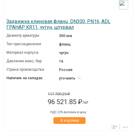
Задвижка клиновая фланц. DN300, PN16, ADL
ГРАНАР KR11, чугун, штурвал
Диаметр арматуры:
300 мм
Тип присоединения:
фланц.
Материал корпуса:
чугун
Давление макc, бар:
16
Страна производства:
Россия
Наличие на складах:
уточнить
117 709.29 ₽
96 521.85 ₽
/шт
НДС 22% включен в цену
В корзину