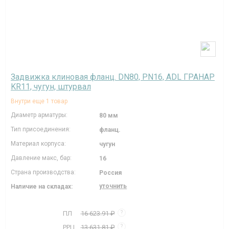
Задвижка клиновая фланц. DN80, PN16, ADL ГРАНАР
KR11, чугун, штурвал
Внутри еще 1 товар
Диаметр арматуры:
80 мм
Тип присоединения:
фланц.
Материал корпуса:
чугун
Давление макc, бар:
16
Страна производства:
Россия
уточнить
Наличие на складах:
ПЛ
16 623.91 ₽
?
РРЦ
13 631.81 ₽
?