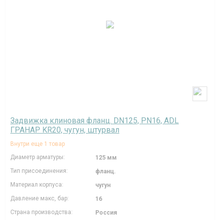
Задвижка клиновая фланц. DN125, PN16, ADL
ГРАНАР KR20, чугун, штурвал
Внутри еще 1 товар
Диаметр арматуры:
125 мм
Тип присоединения:
фланц.
Материал корпуса:
чугун
Давление макc, бар:
16
Страна производства:
Россия