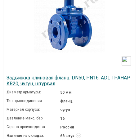
Задвижка клиновая фланц. DN50, PN16, ADL ГРАНАР
KR20, чугун, штурвал
Диаметр арматуры:
50 мм
Тип присоединения:
фланц.
Материал корпуса:
чугун
Давление макc, бар:
16
Страна производства:
Россия
Наличие на складах:
68 штук