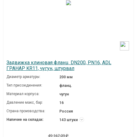
Задвижка клиновая фланц. DN200, PN16, ADL
ГРАНАР KR11, чугун, штурвал
Диаметр арматуры:
200 мм
Тип присоединения:
фланц.
Материал корпуса:
чугун
Давление макc, бар:
16
Страна производства:
Россия
Наличие на складах:
143 штуки
49 167.09 ₽