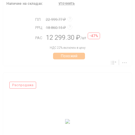
уточнить
Наличие на складах:
ПЛ
22 999.77 ₽
?
РРЦ
18 860.15 ₽
?
12 299.30 ₽
-47%
РАС
/шт
НДС 22% включен в цену
Похожий
Распродажа