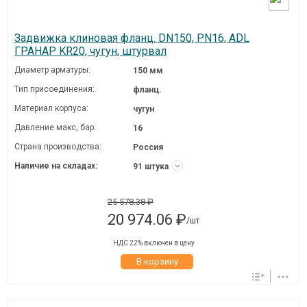
Задвижка клиновая фланц. DN150, PN16, ADL
ГРАНАР KR20, чугун, штурвал
Диаметр арматуры:
150 мм
Тип присоединения:
фланц.
Материал корпуса:
чугун
Давление макc, бар:
16
Страна производства:
Россия
Наличие на складах:
91 штука
25 578.38 ₽
20 974.06 ₽
/шт
НДС 22% включен в цену
В корзину