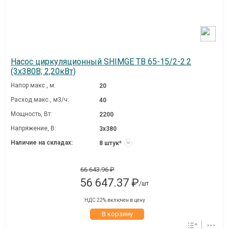
Насос циркуляционный SHIMGE TB 65-15/2-2.2
(3х380В; 2,20кВт)
Напор макс., м:
20
Расход макс., м3/ч:
40
Мощность, Вт:
2200
Напряжение, В:
3х380
Наличие на складах:
8 штук*
66 643.96 ₽
56 647.37 ₽
/шт
НДС 22% включен в цену
В корзину