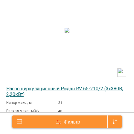
Насос циркуляционный Ридан RV 65-210/2 (3х380В;
2,20кВт)
Напор макс., м:
21
Расход макс., м3/ч:
40
Мощность, Вт:
2200
Фильтр
Напряжение, В:
3х380