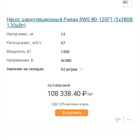
Насос циркуляционный Ридан RWS 80-120FT (3х380В;
1,30кВт)
Напор макс., м:
13
Расход макс., м3/ч:
37
Мощность, Вт:
1300
Напряжение, В:
3х380
Наличие на складах:
52 штуки
127 456.94 ₽
108 338.40 ₽
/шт
НДС 22% включен в цену
В корзину