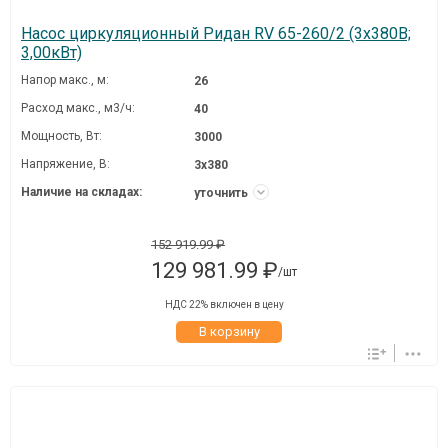
Насос циркуляционный Ридан RV 65-260/2 (3х380В;
3,00кВт)
Напор макс., м:
26
Расход макс., м3/ч:
40
Мощность, Вт:
3000
Напряжение, В:
3х380
Наличие на складах:
уточнить
152 919.99 ₽
129 981.99 ₽
/шт
НДС 22% включен в цену
В корзину