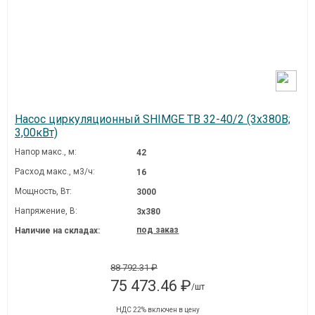
Насос циркуляционный SHIMGE TB 32-40/2 (3х380В;
3,00кВт)
Напор макс., м:
42
Расход макс., м3/ч:
16
Мощность, Вт:
3000
Напряжение, В:
3х380
под заказ
Наличие на складах:
88 792.31 ₽
75 473.46 ₽
/шт
НДС 22% включен в цену