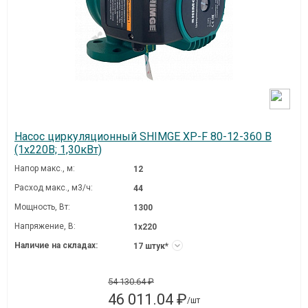
Насос циркуляционный SHIMGE XP-F 80-12-360 B
(1х220В; 1,30кВт)
Напор макс., м:
12
Расход макс., м3/ч:
44
Мощность, Вт:
1300
Напряжение, В:
1х220
Наличие на складах:
17 штук*
54 130.64 ₽
46 011.04 ₽
/шт