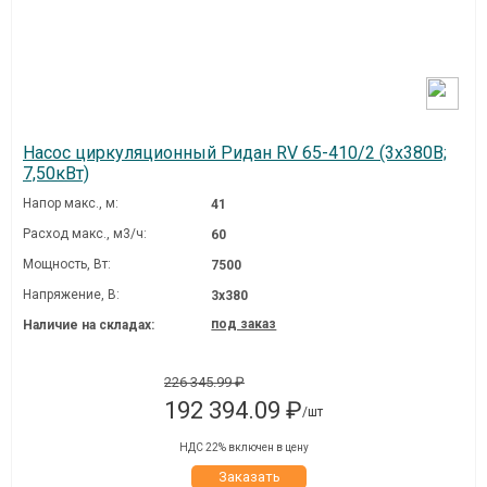
Насос циркуляционный Ридан RV 65-410/2 (3х380В;
7,50кВт)
Напор макс., м:
41
Расход макс., м3/ч:
60
Мощность, Вт:
7500
Напряжение, В:
3х380
под заказ
Наличие на складах:
226 345.99 ₽
192 394.09 ₽
/шт
НДС 22% включен в цену
Заказать