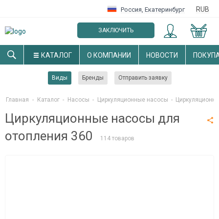
RUB
Россия
,
Екатеринбург
ЗАКЛЮЧИТЬ
ОПТОВЫЙ ДОГОВОР
КАТАЛОГ
О КОМПАНИИ
НОВОСТИ
ПОКУП
Виды
Бренды
Отправить заявку
Главная
-
Каталог
-
Насосы
-
Циркуляционные насосы
-
Циркуляционны
Циркуляционные насосы для
отопления 360
114 товаров