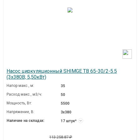
Насос циркуляционный SHIMGE TB 65-30/2-5.5
(3х380В; 5,50кВт)
Напор макс., м:
35
Расход макс., м3/ч:
50
Мощность, Вт:
5500
Напряжение, В:
3х380
Наличие на складах:
17 штук*
113 258.87 ₽