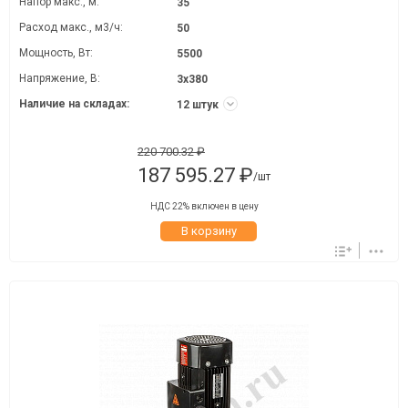
Напор макс., м:
35
Расход макс., м3/ч:
50
Мощность, Вт:
5500
Напряжение, В:
3х380
Наличие на складах:
12 штук
220 700.32 ₽
187 595.27 ₽
/шт
НДС 22% включен в цену
В корзину