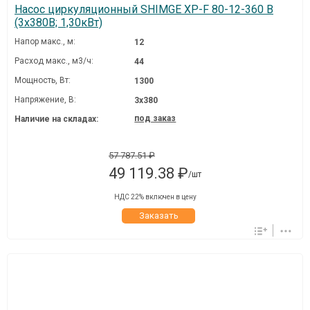
Насос циркуляционный SHIMGE XP-F 80-12-360 B
(3х380В; 1,30кВт)
Напор макс., м:
12
Расход макс., м3/ч:
44
Мощность, Вт:
1300
Напряжение, В:
3х380
под заказ
Наличие на складах:
57 787.51 ₽
49 119.38 ₽
/шт
НДС 22% включен в цену
Заказать