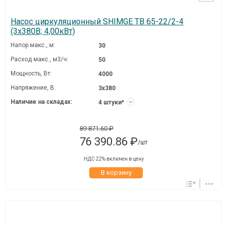
Насос циркуляционный SHIMGE TB 65-22/2-4
(3х380В; 4,00кВт)
Напор макс., м:
30
Расход макс., м3/ч:
50
Мощность, Вт:
4000
Напряжение, В:
3х380
Наличие на складах:
4 штуки*
89 871.60 ₽
76 390.86 ₽
/шт
НДС 22% включен в цену
В корзину