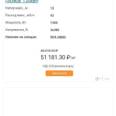
(3х380В; 1,30кВт)
Напор макс., м:
12
Расход макс., м3/ч:
42
Мощность, Вт:
1300
Напряжение, В:
3х380
под заказ
Наличие на складах:
60 213.29 ₽
51 181.30 ₽
/шт
НДС 22% включен в цену
Заказать