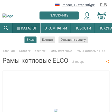
RUB
Россия
,
Екатеринбург
ЗАКЛЮЧИТЬ
ОПТОВЫЙ ДОГОВОР
КАТАЛОГ
О КОМПАНИИ
НОВОСТИ
ПОКУП
Виды
Бренды
Отправить заявку
Главная
-
Каталог
-
Крепеж
-
Рамы котловые
-
Рамы котловые ELCO
Рамы котловые ELCO
2 товара