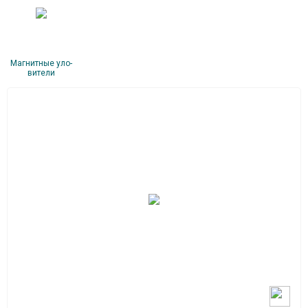
Маг­нитные уло­
вите­ли