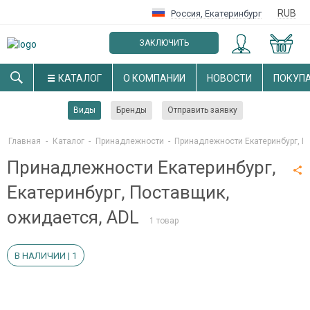
RUB
Россия
,
Екатеринбург
ЗАКЛЮЧИТЬ
ОПТОВЫЙ ДОГОВОР
КАТАЛОГ
О КОМПАНИИ
НОВОСТИ
ПОКУП
Виды
Бренды
Отправить заявку
Главная
-
Каталог
-
Принадлежности
-
Принадлежности Екатеринбург, Ек
Принадлежности Екатеринбург,
Екатеринбург, Поставщик,
ожидается, ADL
1 товар
В НАЛИЧИИ | 1