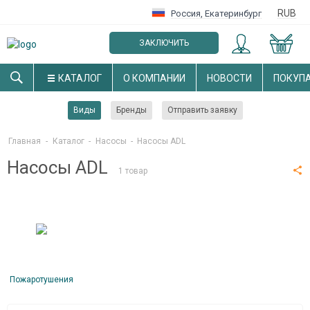
RUB
Россия
,
Екатеринбург
ЗАКЛЮЧИТЬ
ОПТОВЫЙ ДОГОВОР
КАТАЛОГ
О КОМПАНИИ
НОВОСТИ
ПОКУП
Виды
Бренды
Отправить заявку
Главная
-
Каталог
-
Насосы
-
Насосы ADL
Насосы ADL
1 товар
По­жаро­туше­ния