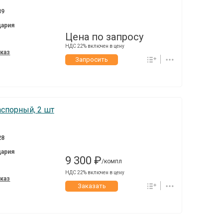
39
ария
Цена по запросу
НДС 22% включен в цену
аказ
Запросить
аспорный, 2 шт
28
ария
9 300 ₽
/компл
НДС 22% включен в цену
аказ
Заказать