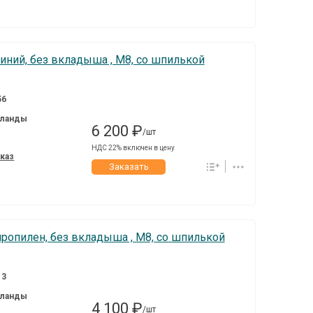
иний, без вкладыша , M8, со шпилькой
56
ланды
6 200 ₽
/шт
НДС 22% включен в цену
аказ
Заказать
пропилен, без вкладыша , M8, со шпилькой
13
ланды
4 100 ₽
/шт