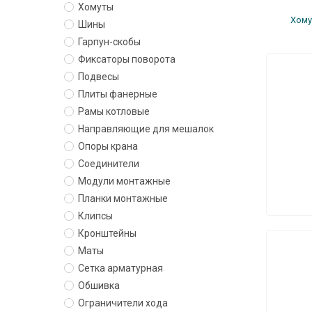
Хомуты
Хо­м
Шины
Гарпун-скобы
Фиксаторы поворота
Подвесы
Плиты фанерные
Рамы котловые
Направляющие для мешалок
Опоры крана
Соединители
Модули монтажные
Планки монтажные
Клипсы
Кронштейны
Маты
Сетка арматурная
Обшивка
Ограничители хода