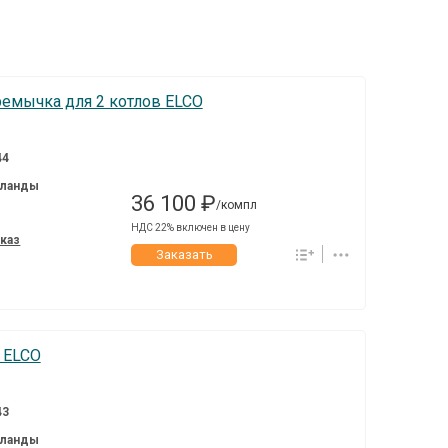
ремычка для 2 котлов ELCO
44
ланды
36 100 ₽
/компл
НДС 22% включен в цену
аказ
Заказать
 ELCO
43
ланды