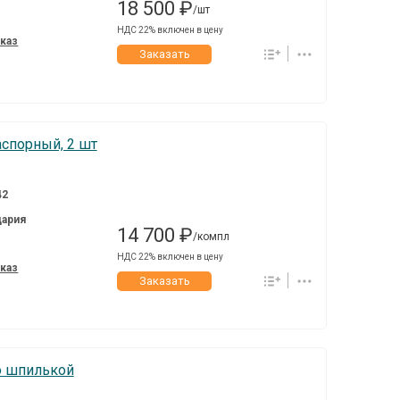
18 500 ₽
/шт
НДС 22% включен в цену
аказ
Заказать
аспорный, 2 шт
42
ария
14 700 ₽
/компл
НДС 22% включен в цену
аказ
Заказать
со шпилькой