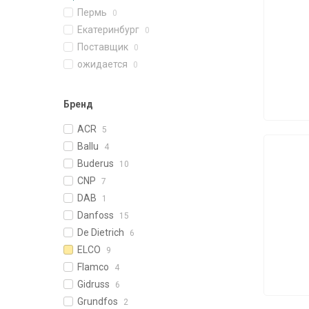
Пермь
0
Екатеринбург
0
Поставщик
0
ожидается
0
Бренд
ACR
5
Ballu
4
Buderus
10
CNP
7
DAB
1
Danfoss
15
De Dietrich
6
ELCO
9
Flamco
4
Gidruss
6
Grundfos
2