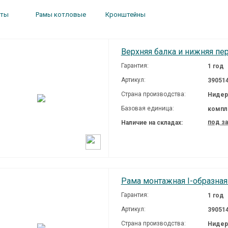
уты
Ра­мы кот­ло­вые
Крон­штей­ны
Верхняя балка и нижняя пе
Гарантия:
1 год
Артикул:
39051
Страна производства:
Нидер
Базовая единица:
компл
под з
Наличие на складах:
Рама монтажная I-образная
Гарантия:
1 год
Артикул:
39051
Страна производства:
Нидер