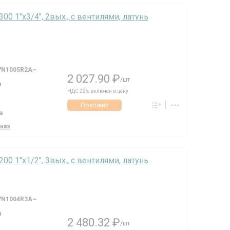
300 1"х3/4", 2вых., c вентилями, латунь
7N1005R2A~
2 027.90 ₽
/шт
я
НДС 22% включен в цену
Похожий
а
аказ
200 1"х1/2", 3вых., c вентилями, латунь
7N1004R3A~
я
2 480.32 ₽
/шт