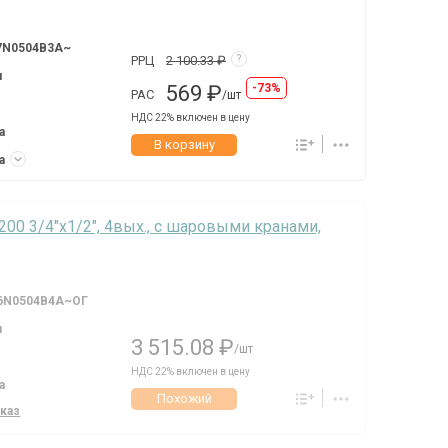
7N0504B3A~
РРЦ
2 100.33 ₽
?
я
569 ₽
-73%
РАС
/шт
НДС 22% включен в цену
а
В корзину
ка
6200 3/4"х1/2", 4вых., c шаровыми кранами,
6N0504B4A~ОГ
я
3 515.08 ₽
/шт
НДС 22% включен в цену
а
Похожий
аказ