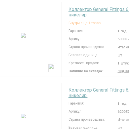
Коллектор General Fittings 6
никелир.
Внутри еще 1 товар
Гарантия:
1 год
Артикул:
6300E
Страна производства:
Итали
Базовая единица:
шт
Кратность продаж:
1 штук
под з
Наличие на складах:
Коллектор General Fittings 6
никелир.
Гарантия:
1 год
Артикул:
6200E
Страна производства:
Итали
Базовая единица:
шт