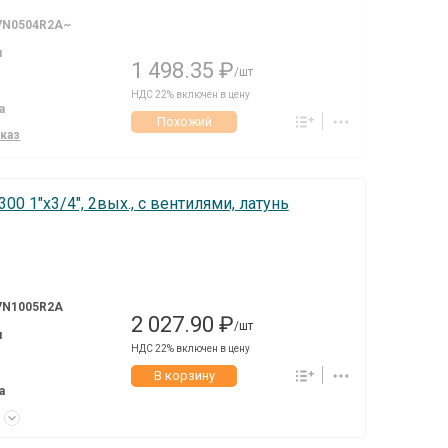
7N0504R2A~
я
1 498.35 ₽
/шт
НДС 22% включен в цену
а
Похожий
аказ
300 1"х3/4", 2вых., c вентилями, латунь
7N1005R2A
2 027.90 ₽
/шт
я
НДС 22% включен в цену
В корзину
а
к