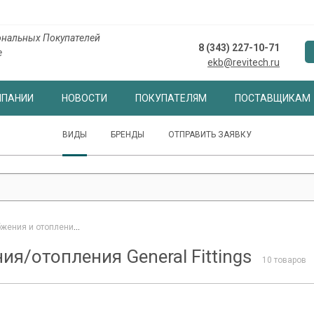
нальных Покупателей
8 (343) 227-10-71
е
ekb@revitech.ru
МПАНИИ
НОВОСТИ
ПОКУПАТЕЛЯМ
ПОСТАВЩИКАМ
ВИДЫ
БРЕНДЫ
ОТПРАВИТЬ ЗАЯВКУ
жения и отопления
-
Коллекторы для водоснабжения/отопления General Fit
я/отопления General Fittings
10 товаров