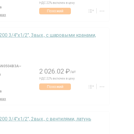
НДС 22% включен в цену
а
Похожий
аказ
6200 3/4"х1/2", 3вых., c шаровыми кранами,
6N0504B3A~
2 026.02 ₽
/шт
я
НДС 22% включен в цену
Похожий
а
аказ
200 3/4"х1/2", 2вых., c вентилями, латунь