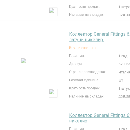
Кратность продаж:
1 штук
под з
Наличие на складах:
Коллектор General Fittings 
латунь никелир.
Внутри еще 1 товар
Гарантия:
1 год
Артикул:
62005
Страна производства:
Итали
Базовая единица:
шт
Кратность продаж:
1 штук
под з
Наличие на складах:
Коллектор General Fittings 6
никелир.
Гарантия:
1 год