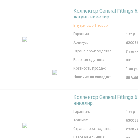
Коллектор General Fittings 
латунь никелир.
Внутри еще 1 товар
Гарантия:
1 год
Артикул:
62005
Страна производства:
Итали
Базовая единица:
шт
Кратность продаж:
1 штук
под з
Наличие на складах:
Коллектор General Fittings 6
никелир.
Гарантия:
1 год
Артикул:
6300E
Страна производства:
Итали
Базовая единица:
шт