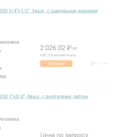
6200 3/4"х1/2", 3вых., c шаровыми кранами,
6N0504B3A
2 026.02 ₽
/шт
я
НДС 22% включен в цену
Похожий
а
аказ
300 1"х3/4", 4вых., c вентилями, латунь
7N1005R4A
я
Цена по запросу