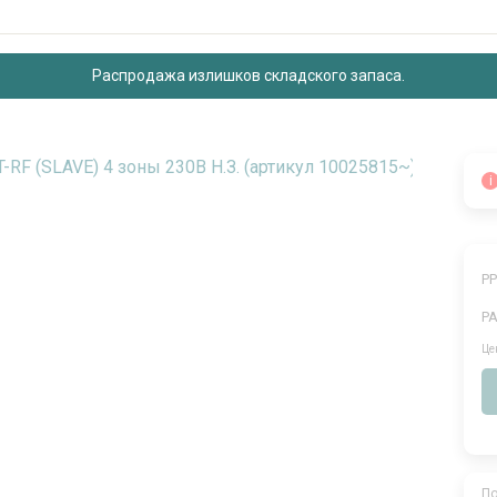
Распродажа излишков складского запаса.
i
Р
Р
Це
По