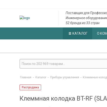
Поставщик для Профессио
Инженерное оборудовани
52 бренда из 33 стран
КАТАЛОГ
О КО
Главная
-
Каталог
-
Приборы управления
-
Клеммные колод
Распродажа
Клеммная колодка BT-RF (SLAV