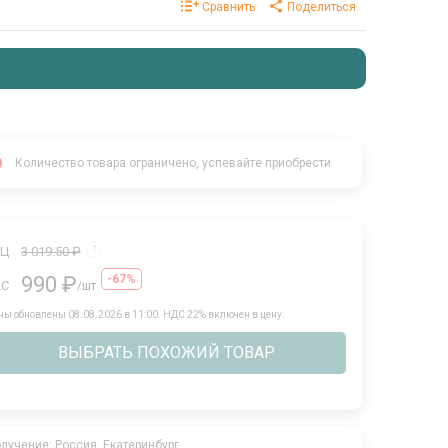
Сравнить
Поделиться
Количество товара ограничено, успевайте приобрести
РЦ
3 019.50 ₽
?
990 ₽
-67%
АС
/шт
ны обновлены 08.08.2026 в 11:00.
НДС 22% включен в цену.
ВЫБРАТЬ ПОХОЖИЙ ТОВАР
лучение: Россия, Екатеринбург