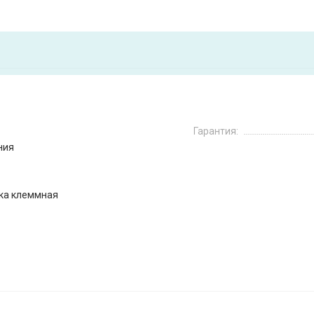
Гарантия:
ния
ка клеммная