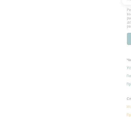
Ре
вы
ры
до
ра
Ча
Ус
По
Пр
Сп
Мо
Пр