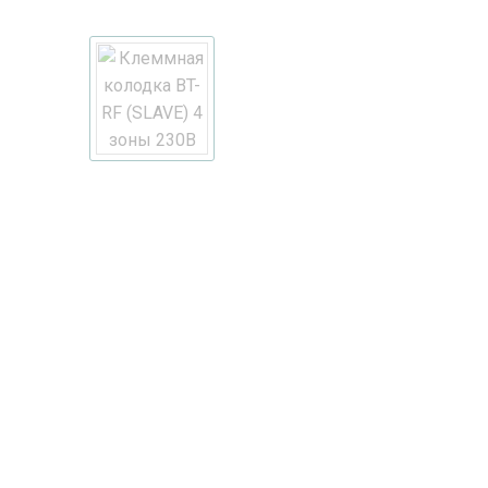
Item
Item 1 of 1
1
of
1