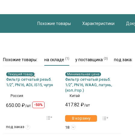
Похожие товары
Характеристики
Док
(1)
(3)
Похожие товары:
на складе
у поставщика
под заказ
Текущий товар
Минимальная цена
Фильтр сетчатый резьб.
Фильтр сетчатый резьб.
1/2", PN16, ADL IS15, чугун
1/2", PN16, WAAG, латунь,
(хол./гор.)
Россия
Китай
417.82 ₽
650.00 ₽
-50%
/шт
/шт
В корзину
под заказ
18
?