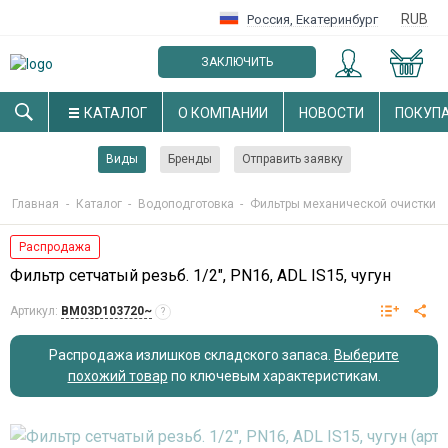
RUB
Россия
,
Екатеринбург
ЗАКЛЮЧИТЬ
ОПТОВЫЙ ДОГОВОР
КАТАЛОГ
О КОМПАНИИ
НОВОСТИ
ПОКУП
Виды
Бренды
Отправить заявку
Главная
-
Каталог
-
Водоподготовка
-
Фильтры механической очистки (
Распродажа
Фильтр сетчатый резьб. 1/2", PN16, ADL IS15, чугун
Артикул:
BM03D103720~
?
Распродажа излишков складского запаса.
Выберите
похожий товар
по ключевым характеристикам
.