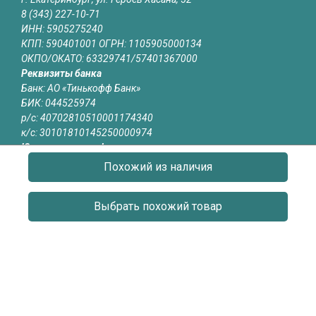
8 (343) 227-10-71
ИНН: 5905275240
КПП: 590401001 ОГРН: 1105905000134
ОКПО/ОКАТО: 63329741/57401367000
Реквизиты банка
Банк: АО «Тинькофф Банк»
БИК: 044525974
р/с: 40702810510001174340
к/с: 30101810145250000974
Юридическая информация
Информация на сайте ekaterinburg.revitech.ru не является
Похожий из наличия
публичной офертой
Выбрать похожий товар
О КОМПАНИИ
КАТАЛОГ
СЕРТИФИКАТЫ
ОБЪЕКТЫ
ОТЗЫВЫ