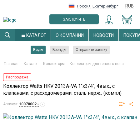
RUB
Россия
,
Екатеринбург
ЗАКЛЮЧИТЬ
ОПТОВЫЙ ДОГОВОР
КАТАЛОГ
О КОМПАНИИ
НОВОСТИ
ПОКУП
Виды
Бренды
Отправить заявку
Главная
-
Каталог
-
Коллекторы
-
Коллекторы для теплого пола
Распродажа
Коллектор Watts HKV 2013A-VA 1"х3/4", 4вых., c
клапанами, с расходомерами, сталь нерж., (компл)
Артикул:
10070002~
?