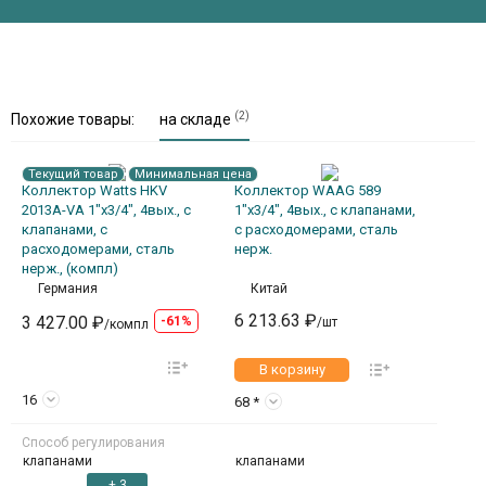
(2)
Похожие товары:
на складе
Текущий товар
Минимальная цена
Коллектор Watts HKV
Коллектор WAAG 589
2013A-VA 1"х3/4", 4вых., c
1"х3/4", 4вых., c клапанами,
клапанами, с
с расходомерами, сталь
расходомерами, сталь
нерж.
нерж., (компл)
Германия
Китай
6 213.63 ₽
3 427.00 ₽
-61%
/шт
/компл
В корзину
16
68 *
Способ регулирования
клапанами
клапанами
+ 3