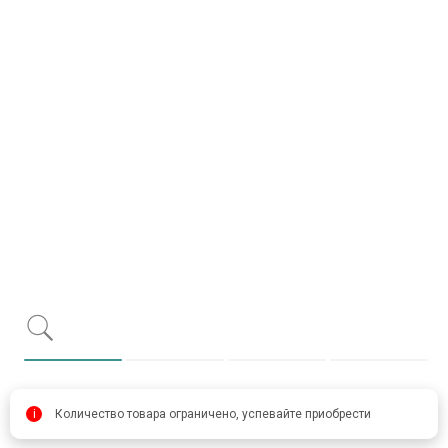
Item 1 of 4
item 0
item 1
item 2
item 
i
Количество товара ограничено, успевайте приобрести