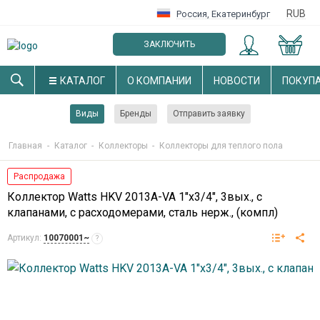
RUB
Россия
,
Екатеринбург
ЗАКЛЮЧИТЬ
ОПТОВЫЙ ДОГОВОР
КАТАЛОГ
О КОМПАНИИ
НОВОСТИ
ПОКУП
Виды
Бренды
Отправить заявку
Главная
-
Каталог
-
Коллекторы
-
Коллекторы для теплого пола
Распродажа
Коллектор Watts HKV 2013A-VA 1"х3/4", 3вых., c
клапанами, с расходомерами, сталь нерж., (компл)
Артикул:
10070001~
?