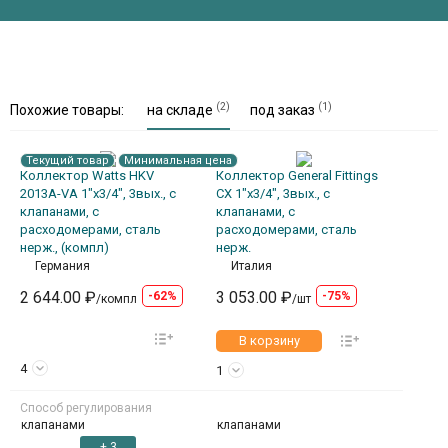
(2)
(1)
Похожие товары:
на складе
под заказ
Текущий товар
Минимальная цена
Коллектор Watts HKV
Коллектор General Fittings
2013A-VA 1"х3/4", 3вых., c
CX 1"х3/4", 3вых., c
клапанами, с
клапанами, с
расходомерами, сталь
расходомерами, сталь
нерж., (компл)
нерж.
Германия
Италия
2 644.00 ₽
3 053.00 ₽
-62%
-75%
/компл
/шт
В корзину
4
1
Способ регулирования
клапанами
клапанами
+ 3