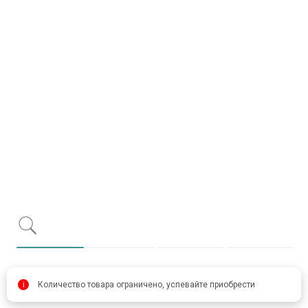
Item 1 of 4
item 0
item 1
item 2
item 
i
Количество товара ограничено, успевайте приобрести