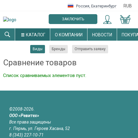
RUB
Россия
,
Екатеринбург
ЗАКЛЮЧИТЬ
ОПТОВЫЙ ДОГОВОР
КАТАЛОГ
О КОМПАНИИ
НОВОСТИ
ПОКУП
Виды
Бренды
Отправить заявку
Сравнение товаров
Список сравниваемых элементов пуст.
©2008-2026.
ООО «Ревитех»
Все права защищены
г. Пермь, ул. Героев Хасана, 52
8 (343) 227-10-71