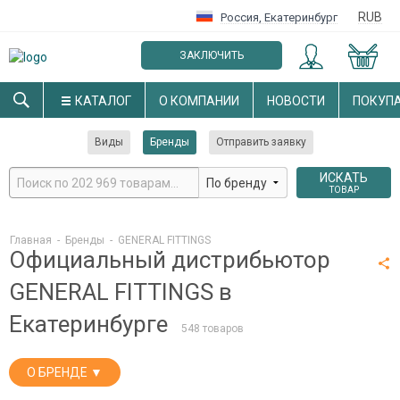
RUB
Россия
,
Екатеринбург
ЗАКЛЮЧИТЬ
ОПТОВЫЙ ДОГОВОР
КАТАЛОГ
О КОМПАНИИ
НОВОСТИ
ПОКУП
Виды
Бренды
Отправить заявку
ИСКАТЬ
ТОВАР
Главная
-
Бренды
-
GENERAL FITTINGS
Официальный дистрибьютор
GENERAL FITTINGS в
Екатеринбурге
548 товаров
О БРЕНДЕ ▼