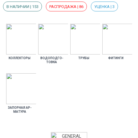
В НАЛИЧИИ | 153
РАСПРОДАЖА | 86
УЦЕНКА | 3
КОЛ­ЛЕКТО­РЫ
ВО­ДОПОД­ГО­
ТРУ­БЫ
ФИ­ТИН­ГИ
ТОВ­КА
ЗА­ПОР­НАЯ АР­
МА­ТУРА