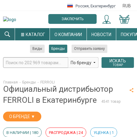
RUB
Россия
,
Екатеринбург
ЗАКЛЮЧИТЬ
ОПТОВЫЙ ДОГОВОР
КАТАЛОГ
О КОМПАНИИ
НОВОСТИ
ПОКУП
Виды
Бренды
Отправить заявку
ИСКАТЬ
ТОВАР
Главная
-
Бренды
-
FERROLI
Официальный дистрибьютор
FERROLI в Екатеринбурге
4541 товар
О БРЕНДЕ ▼
В НАЛИЧИИ | 180
РАСПРОДАЖА | 24
УЦЕНКА | 1