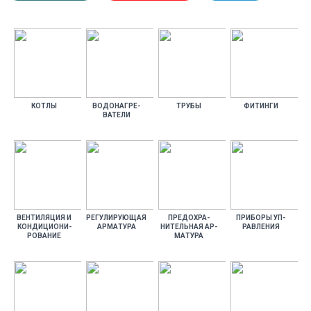
КОТ­ЛЫ
ВО­ДОНАГ­РЕ­
ТРУ­БЫ
ФИ­ТИН­ГИ
ВАТЕ­ЛИ
ВЕН­ТИ­ЛЯЦИЯ И
РЕ­ГУЛИ­РУ­ЮЩАЯ
ПРЕ­ДОХ­РА­
ПРИ­БОРЫ УП­
КОН­ДИ­ЦИ­ОНИ­
АР­МА­ТУРА
НИТЕЛЬ­НАЯ АР­
РАВЛЕ­НИЯ
РОВА­НИЕ
МА­ТУРА