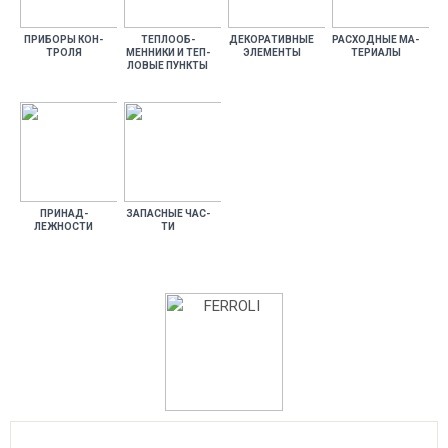
ПРИ­БОРЫ КОН­
ТЕП­ЛО­ОБ­
ДЕ­КОРА­ТИВ­НЫЕ
РАС­ХОДНЫЕ МА­
ТРО­ЛЯ
МЕННИ­КИ И ТЕП­
ЭЛЕ­МЕН­ТЫ
ТЕРИ­АЛЫ
ЛО­ВЫЕ ПУН­КТЫ
ПРИ­НАД­
ЗА­ПАС­НЫЕ ЧАС­
ЛЕЖНОС­ТИ
ТИ